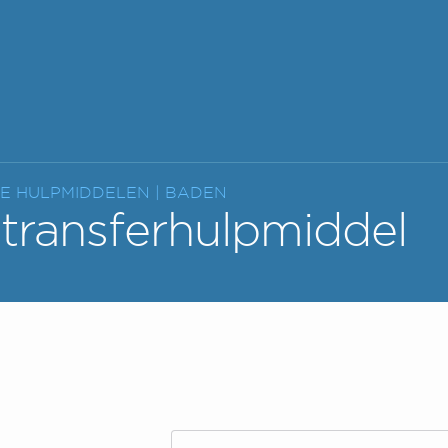
RE HULPMIDDELEN |
BADEN
transferhulpmiddel