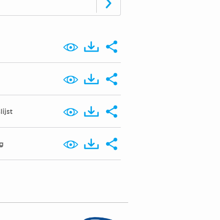
ijst
g