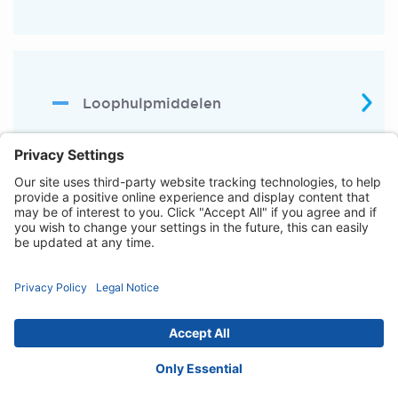
Loophulpmiddelen
Privacy Notice
Cookie Policy
Disclaimer
Toegankelijkheid
Contact :
nederland@invacare.com
© 2026 Invacare International GmbH. Alle
rechten voorbehouden.