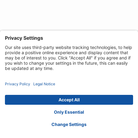
Datenschutz-erklärung
Cookie-Richtlinien
Haftungs-ausschluss
Erklärung zur
Barrierefreiheit
Contact :
kontakt@invacare.com
© 2026 Invacare International GmbH. Alle
Rechte vorbehalten.