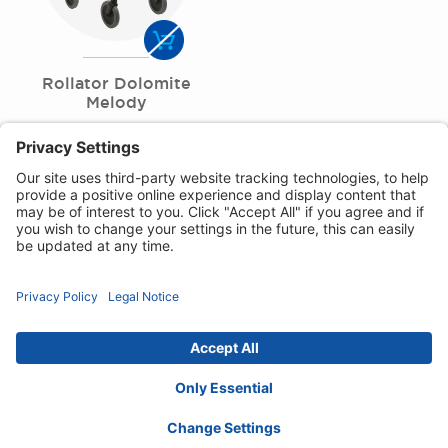
Rollator Dolomite
Melody
Politique de confidentialité
Politique de
cookies
clause de non-responsabilité
Déclaration
d'accessibilité
Contact :
switzerland@invacare.com
© 2026 Invacare International GmbH. Tous
droits réservés.