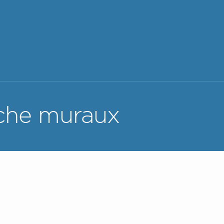
che muraux