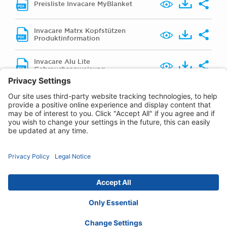
Preisliste Invacare MyBlanket
Invacare Matrx Kopfstützen
Produktinformation
Invacare Alu Lite
Gebrauchsanweisung
Datenschutz-erklärung
Cookie-Richtlinien
Haftungs-ausschluss
Erklärung zur
Barrierefreiheit
Contact :
info-austria@invacare.com
© 2026 Invacare International GmbH. Alle
Rechte vorbehalten.