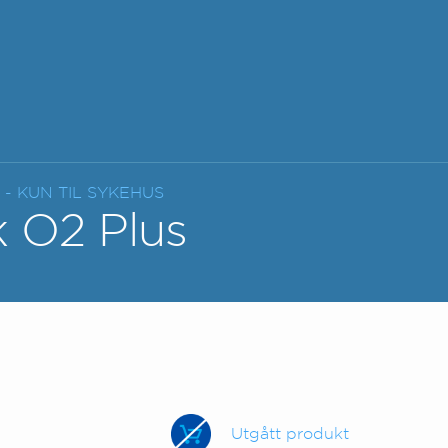
- KUN TIL SYKEHUS
k O2 Plus
Utgått produkt