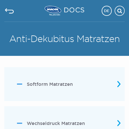
DE
Anti-Dekubitus Matratzen
Softform Matratzen
Wechseldruck Matratzen