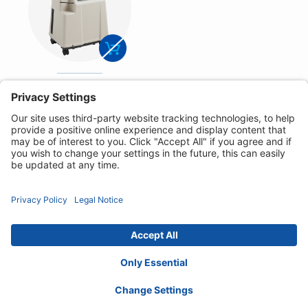
Invacare Platinum9
Privacy Notice
Cookie Policy
Disclamier
Tilgængelighedserklæring
Contact :
denmark@invacare.com
© 2026 Invacare International GmbH. All rights
reserved.